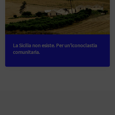
La Sicilia non esiste. Per un’iconoclastia
comunitaria.