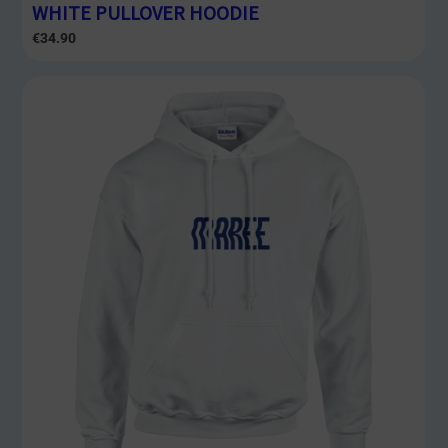
WHITE PULLOVER HOODIE
€
34.90
Fascia
di
prezzo:
da
€34.90
a
€43.96