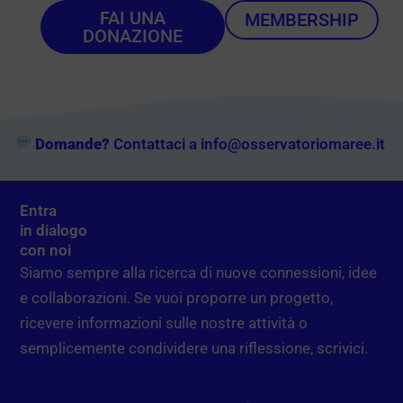
FAI UNA
MEMBERSHIP
DONAZIONE
Domande?
Contattaci a info@osservatoriomaree.it
Entra
in dialogo
con noi
Siamo sempre alla ricerca di nuove connessioni, idee
e collaborazioni. Se vuoi proporre un progetto,
ricevere informazioni sulle nostre attività o
semplicemente condividere una riflessione, scrivici.