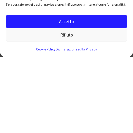
l'elaborazione dei dati di navigazione; il rifiuto può limitare alcune funzionalità.
Sull'incisione: pezzi di
Accetto
epistolario
Rifiuto
Lo scambio epistolare qui riportato in parte, tra
Cookie Policy
Dichiarazione sulla Privacy
Simone e Alberto, avvenuto durante la costruzione di
una tesi, è in realtà poi divenuto un’analisi più
profonda del legame tra arte e sacro, ovvero tra Dio,
l’uomo e le sue opere. Un groviglio di percorsi teorici,
artistici e spirituali, dove i due punti di vista
prendono la conformazione di strade dalla quale si
diramano poi delle vie più piccole, tra le quali il lettore
è invitato a perdersi e costruire un suo percorso
personale, riflettendo insieme agli autori sui temi
affrontati. Incisione, calcografia, litografia, scultura e