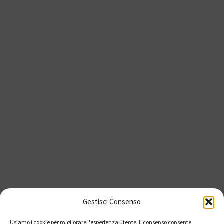
Gestisci Consenso
Usiamo i cookie per migliorare l'esperienza utente. Il consenso consente