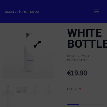
Vai
al
osservatoriomaree
contenuto
WHITE
BOTTL
HOME
EXTRA
WHITE BOTTLE
€
19.90
ESAURITO