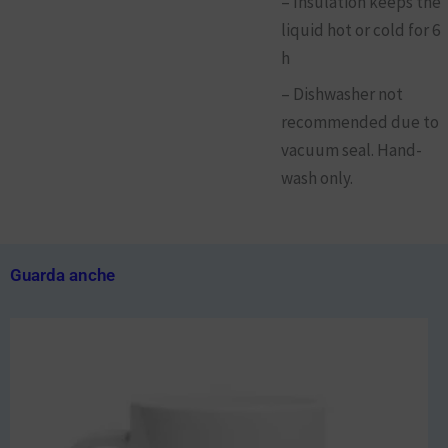
– Insulation keeps the
liquid hot or cold for 6
h
– Dishwasher not
recommended due to
vacuum seal. Hand-
wash only.
Guarda anche