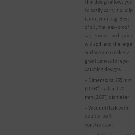
thin design allows you
to easily carry it or slip
it into your bag. Best
of all, the leak-proof
cap ensures no liquids
will spill and the large
surface area makes a
great canvas for eye-
catching designs.
– Dimensions: 255 mm
(10.03″) tall and 70
mm (2.85″) diameter
– Vacuum flask with
double-wall
construction